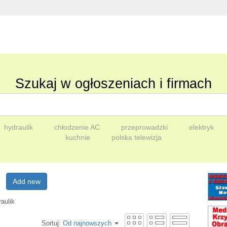
Szukaj w ogłoszeniach i firmach
hydraulik
chłodzenie AC
przeprowadzki
elektryk
kuchnie
polska telewizja
Add new
raulik
Sortuj:
Od najnowszych