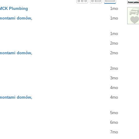
– MCK Plumbing
1mo
emontami domów,
1mo
1mo
2mo
emontami domów,
2mo
2mo
3mo
4mo
emontami domów,
4mo
5mo
6mo
7mo