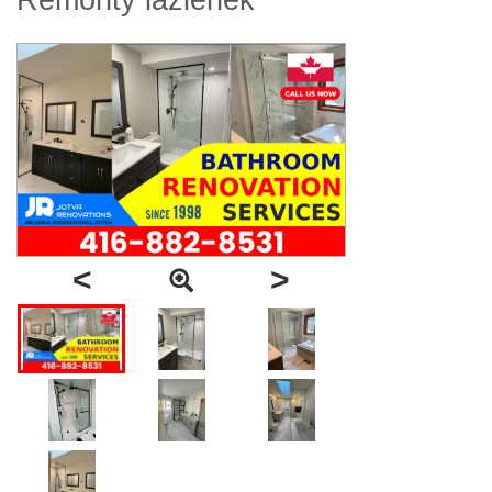
Remonty lazienek
<
>