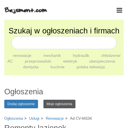
Szukaj w ogłoszeniach i firmach
renowacje
mechanik
hydraulik
chłodzenie
AC
przeprowadzki
elektryk
ubezpieczenia
dentysta
kuchnie
polska telewizja
Ogłoszenia
Dodaj ogłoszenie
Moje ogłoszenia
Ogłoszenia
Usługi
Renowacje
Ad CV-44104