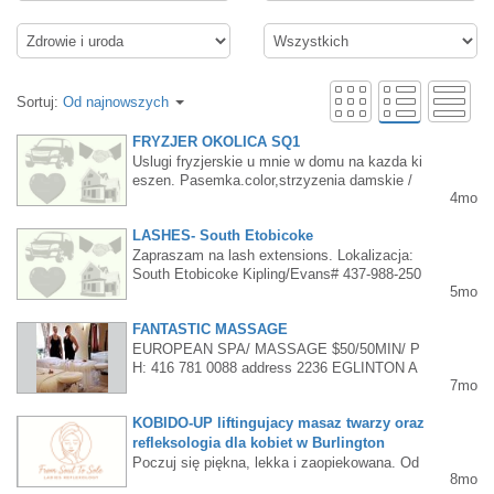
Sortuj:
Od najnowszych
FRYZJER OKOLICA SQ1
Uslugi fryzjerskie u mnie w domu na kazda ki
eszen. Pasemka.color,strzyzenia damskie /
4mo
meskie. Trwala. Air touch,balejaż . Okolica S
Q1 Julia- 416-826-55-16appointment only
LASHES- South Etobicoke
Zapraszam na lash extensions. Lokalizacja:
South Etobicoke Kipling/Evans# 437-988-250
5mo
0Instagram: beautyfixpro
FANTASTIC MASSAGE
EUROPEAN SPA/ MASSAGE $50/50MIN/ P
H: 416 781 0088 address 2236 EGLINTON A
7mo
VE. WEST TORONTO / OPEN: 12 pm - 7 p
m every day . WALK IN / FREE PARKING at
KOBIDO-UP liftingujacy masaz twarzy oraz
RARE/ FRIENDLY STUFF/Convenient locati
on exactly on the corner of Eglinton W/ Caled
refleksologia dla kobiet w Burlington
onia rd./ FANTASTIC MASSAGE /
Poczuj się piękna, lekka i zaopiekowana. Od
8mo
kryj moc Kobido Up japońskiego masażu lifti