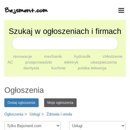
Szukaj w ogłoszeniach i firmach
renowacje
mechanik
hydraulik
chłodzenie
AC
przeprowadzki
elektryk
ubezpieczenia
dentysta
kuchnie
polska telewizja
Ogłoszenia
Dodaj ogłoszenie
Moje ogłoszenia
Ogłoszenia
Usługi
Zdrowie i uroda