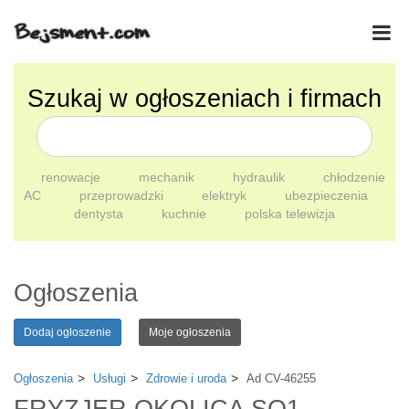
Szukaj w ogłoszeniach i firmach
renowacje
mechanik
hydraulik
chłodzenie
AC
przeprowadzki
elektryk
ubezpieczenia
dentysta
kuchnie
polska telewizja
Ogłoszenia
Dodaj ogłoszenie
Moje ogłoszenia
Ogłoszenia
Usługi
Zdrowie i uroda
Ad CV-46255