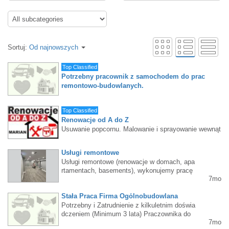
Sortuj:
Od najnowszych
Top Classified
Potrzebny pracownik z samochodem do prac
remontowo-budowlanych.
Potrzebny pracownik z samochodem do prac remonto
wo-budowlanych. 905 598-4519
Top Classified
Renowacje od A do Z
Usuwanie popcornu. Malowanie i sprayowanie wewnąt
rz i na zewnątrz, Odnawianie mebli kuchennych i łazi
enkowych, Bejcowanie i lakierowanie schodów. GWA
Usługi remontowe
RANTUJEMY: WYSOKA JAKOŚĆ, PROFESJONALI
Usługi remontowe (renowacje w domach, apa
ZM. MIŁA OBSŁUGA Marian 519-755-6255
rtamentach, basements), wykonujemy pracę
7mo
w zakresie:Instalacja podłóg drewnianych (ha
rdwood), laminate, vinyl;Instalacja baseboard
Stała Praca Firma Ogólnobudowlana
s, trims;Instalacja płytek (podłogi, ściany, ba
cksplash);Malowanie (Ściany, sufity, drzwi, s
Potrzebny i Zatrudnienie z kilkuletnim doświa
chody, szafki kuchenne, trims);Instalacja pan
dczeniem (Minimum 3 lata) Praczownika do
7mo
eli drywall, szpachlowanie (plastrowanie);Ren
konstrukcji na budowie i remonty domów któr