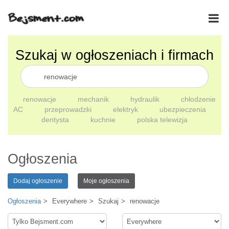
Szukaj w ogłoszeniach i firmach
renowacje
mechanik
hydraulik
chłodzenie
AC
przeprowadzki
elektryk
ubezpieczenia
dentysta
kuchnie
polska telewizja
Ogłoszenia
Dodaj ogłoszenie
Moje ogłoszenia
Ogłoszenia
Everywhere
Szukaj
renowacje