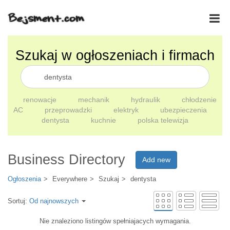
Szukaj w ogłoszeniach i firmach
renowacje
mechanik
hydraulik
chłodzenie
AC
przeprowadzki
elektryk
ubezpieczenia
dentysta
kuchnie
polska telewizja
Business Directory
Add new
Ogłoszenia
Everywhere
Szukaj
dentysta
Sortuj:
Od najnowszych
Nie znaleziono listingów spełniajacych wymagania.