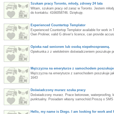
Szukam pracy Toronto, młody, zdrowy 24 lata
kontakt w wiadomości prywatnej. lub email: sararojda5
Witam, szukam pracy od zaraz w Toronto. Jestem młody,
do kontaktu: 4166058746. Dziękuję.
Experienced Countertop Templator
Experienced Countertop Templator available for work in T
Own Proliner, valid G driver’s licence, can provide accura
work.437 557 2921 Max
Opieka nad seniorem lub osobą niepełnosprawną.
Opiekunka z z wieloletnim doświadczeniem poszukuje p
Mężczyzna na emeryturze z samochodem poszukuje j
Mężczyzna na emeryturze z samochodem poszukuje jakiej
1643
Doświadczony murarz szuka pracy
Doświadczony murarz. Prace betonowe, waterproofing, k
punktualny. Posiadam własny samochód.Proszę o SMS l
Hello, my name is Diego. I am looking for work and h