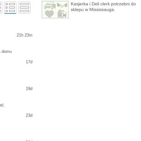
Kasjerka i Deli clerk potrzebni do
sklepu w Mississauga.
21h 23m
ja domu
17d
19d
ać.
23d