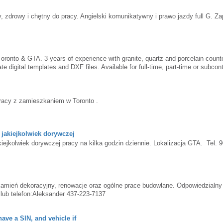
50@gmail.comDziękuję i pozdrawiam!
 zdrowy i chętny do pracy. Angielski komunikatywny i prawo jazdy full G. Z
oronto & GTA. 3 years of experience with granite, quartz and porcelain count
te digital templates and DXF files. Available for full-time, part-time or subcon
racy z zamieszkaniem w Toronto .
akiejkolwiek dorywczej
kolwiek dorywczej pracy na kilka godzin dziennie. Lokalizacja GTA. Tel. 9
amień dekoracyjny, renowacje oraz ogólne prace budowlane. Odpowiedzialny 
ub telefon:Aleksander 437-223-7137
ave a SIN, and vehicle if