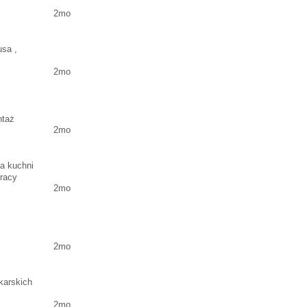
2mo
usa ,
2mo
ntaż
2mo
y
na kuchni
pracy
2mo
2mo
karskich
2mo