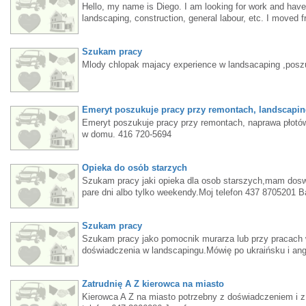
Hello, my name is Diego. I am looking for work and have 
landscaping, construction, general labour, etc. I moved 
learn. Call or text 6472238841
Szukam pracy
Mlody chlopak majacy experience w landsacaping ,poszu
Emeryt poszukuje pracy przy remontach, landscaping
Emeryt poszukuje pracy przy remontach, naprawa płotów
w domu. 416 720-5694
Opieka do osób starzych
Szukam pracy jaki opieka dla osob starszych,mam doswi
pare dni albo tylko weekendy.Moj telefon 437 8705201 B
Szukam pracy
Szukam pracy jako pomocnik murarza lub przy pracach
doświadczenia w landscapingu.Mówię po ukraińsku i an
rzeczy.Tel.: (647) 906-6586 Vova
Zatrudnię A Z kierowca na miasto
Kierowca A Z na miasto potrzebny z doświadczeniem i z