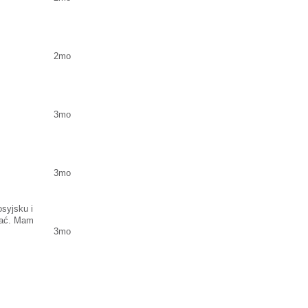
2mo
3mo
3mo
osyjsku i
ować. Mam
3mo
sać sms)