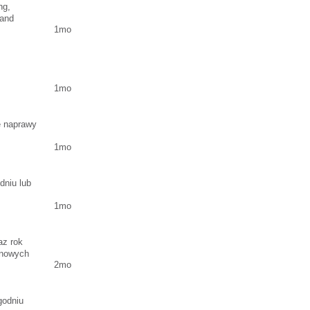
ng,
 and
1mo
1mo
e naprawy
1mo
dniu lub
1mo
az rok
 nowych
2mo
godniu