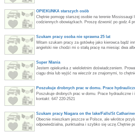
OPIEKUNKA starszych osób
Chętnie pomogę starszej osobie na terenie Mississaugi 
codziennych obowiązkach. Proszę dzwonić po godz.4 
Szukam pracy osoba nie sprawna 25 lat
Witam szukam pracy za gotówkę jako kierowca bądź inn
angielski nie chodzi mi o stałą pracę na miesiąc dwa a
Super NIania
Jestem opiekunka z wieloletnim doświadczeniem. Prowad
ciągu dnia lub wyjść na wieczór ze znajomymi, to chętn
Mississauga. Proszę wyślij smsa oddzwonię w wolnej ch
Poszukuje drobnych prac w domu. Prace hydrauliczn
Poszukuje drobnych prac w domu. Prace hydrauliczne i i
kontakt: 647 220-2521
Szukam pracy Niagara on the lake/Falls/St Catharine
Obecnie mieszkam jeszcze w Polsce, ale wkrótce przyl
odpowiedzialna, punktualna i szybko się uczę.Chętnie 
restauracji,pracy w magazynie,produkcji,pracy w sklepi
nie powinno być problemu z porozumiewaniem się w prac