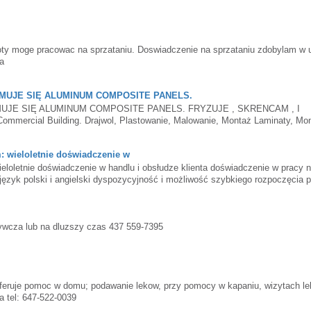
boty moge pracowac na sprzataniu. Doswiadczenie na sprzataniu zdobylam w 
a
JMUJE SIĘ ALUMINUM COMPOSITE PANELS.
UJE SIĘ ALUMINUM COMPOSITE PANELS. FRYZUJE , SKRENCAM , I
mercial Building. Drajwol, Plastowanie, Malowanie, Montaż Laminaty, Mo
odzaju Demoliszyn. Mam Samochód i Wszystkie Narzędzia. Pracuje w Okolic
lington. Nazywam się Vasyl Proszę Dzwonić 6473325905
: wieloletnie doświadczenie w
eloletnie doświadczenie w handlu i obsłudze klienta doświadczenie w pracy 
ęzyk polski i angielski dyspozycyjność i możliwość szybkiego rozpoczęcia 
cy. Dziękuję. Sylwia 647 5498242
rywcza lub na dluzszy czas 437 559-7395
feruje pomoc w domu; podawanie lekow, przy pomocy w kapaniu, wizytach le
a tel: 647-522-0039