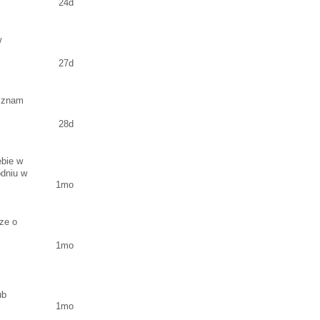
24d
w
27d
i znam
28d
ebie w
odniu w
1mo
ze o
1mo
ub
1mo
kim, więc
ęczna za