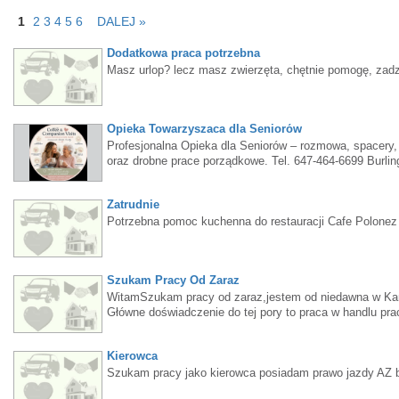
1
2
3
4
5
6
DALEJ »
Dodatkowa praca potrzebna
Masz urlop? lecz masz zwierzęta, chętnie pomogę, zadz
Opieka Towarzyszaca dla Seniorów
Profesjonalna Opieka dla Seniorów – rozmowa, spacery,
oraz drobne prace porządkowe. Tel. 647-464-6699 Burling
Zatrudnie
Potrzebna pomoc kuchenna do restauracji Cafe Polonez 
Szukam Pracy Od Zaraz
WitamSzukam pracy od zaraz,jestem od niedawna w Kana
Główne doświadczenie do tej pory to praca w handlu p
kamilmalec444@gmail.com
Kierowca
Szukam pracy jako kierowca posiadam prawo jazdy AZ 