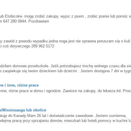
lub Etobicoke- mogę zrobić zakupy, wyjsc z psem , zrobic pranie lub pomóc 
pm 647 280 0944. Pozdrawiam
y zawód z powodu wypadku jedna noga jest nie sprawna poruszam się o kul
lbo coś dorywczego 289 962 5172
ziłam domowe przedszkole. Jeśli potrzebujesz trochę wolnego czasu dla si
ie zaopiekuje się twoim dzieckiem lub dziećmi . Jestem dostępna 7 dni w tyg
wili 647-280-0944
e i inne, różne prace
nne, różne prace w domu i ogrodzie. Zawioze na zakupy, do lekarza itd. Pros
s/Mississauga lub okolice
atuję do Kanady.Mam 26 lat i doświadczenie zawodowe. Jestem sumienna,
podejmę pracę przy:sprzątaniu domów, mieszkań lub hoteli,pomocy w kuchni l
eopiece nad dziećmi lub zwierzetami.Komunikuję się również w języku angiels
y.Jeśli ktoś szuka pracownika lub wie o wolnym miejscu, będę bardzo wdzi