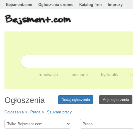
Bejsment.com
Ogłoszenia drobne
Katalog firm
Imprezy
renowacje
mechanik
hydraulik
c
Ogłoszenia
Dodaj ogłoszenie
Moje ogłoszenia
Ogłoszenia
Praca
Szukam pracy