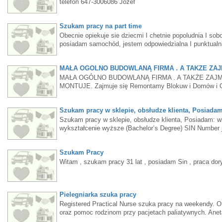
telefon 647-3006086 Jozef
Szukam pracy na part time
Obecnie opiekuje sie dziecmi I chetnie popoludnia I so
posiadam samochód, jestem odpowiedzialna I punktualn
MAŁA OGÓLNO BUDOWLANĄ FIRMA . A TAKŻE ZA
MAŁA OGÓLNO BUDOWLANĄ FIRMA . A TAKŻE ZAJM
MONTUJE. Zajmuje się Remontamy Blokuw i Domów i Com
Drzwi i Ogulno Budowlane Roboty , a Także Różnego R
Toronto, Etobicoke, Mississauga,Oakville, Milton, Bur
Szukam pracy w sklepie, obsłudze klienta, Posiadam
Szukam pracy w sklepie, obsłudze klienta, Posiadam: wi
wykształcenie wyższe (Bachelor’s Degree) SIN Number j
Proszę o wiadomość, jeśli ktoś zna dostępne oferty pra
Szukam Pracy
Witam , szukam pracy 31 lat , posiadam Sin , praca do
Pielegniarka szuka pracy
Registered Practical Nurse szuka pracy na weekendy. O
oraz pomoc rodzinom przy pacjetach paliatywnych. Anet