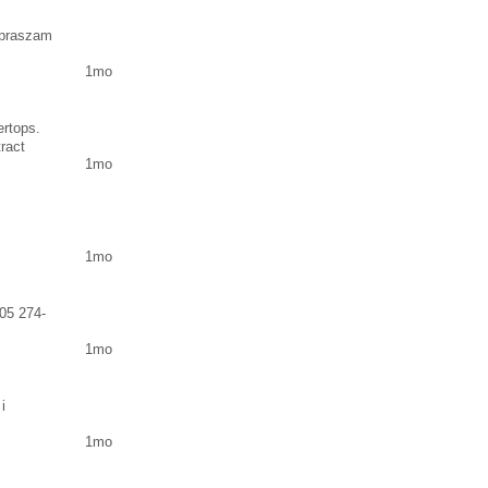
apraszam
1mo
ertops.
tract
1mo
1mo
05 274-
1mo
i
1mo