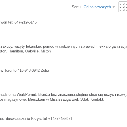
Sortuj:
Od najnowszych
woń tel: 647-219-6145
 zakupy, wizyty lekarskie, pomoc w codziennych sprawach, lekka organizac
ton, Hamilton, Oakville, Milton
w Toronto.416-948-0942 Zofia
dzie na WorkPermit. Branża bez znaczenia,chętnie chce się uczyć i rozwij
race magazynowe. Mieszkam w Mississauga wiek 30lat. Kontakt:
bez doswiadczenia Krzysztof +14372455971