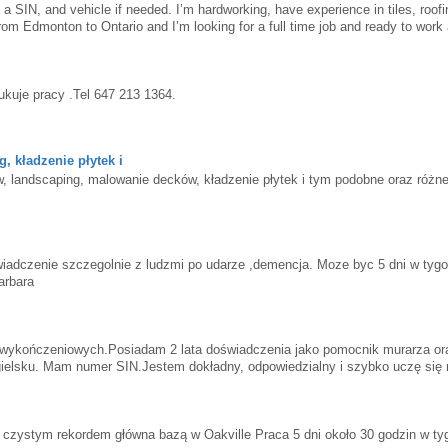
a SIN, and vehicle if needed. I’m hardworking, have experience in tiles, roofi
from Edmonton to Ontario and I’m looking for a full time job and ready to work
kuje pracy .Tel 647 213 1364.
, kładzenie płytek i
, landscaping, malowanie decków, kładzenie płytek i tym podobne oraz różn
adczenie szczegolnie z ludzmi po udarze ,demencja. Moze byc 5 dni w tygo
arbara
 wykończeniowych.Posiadam 2 lata doświadczenia jako pomocnik murarza or
gielsku. Mam numer SIN.Jestem dokładny, odpowiedzialny i szybko uczę się
 czystym rekordem główna bazą w Oakville Praca 5 dni około 30 godzin w ty