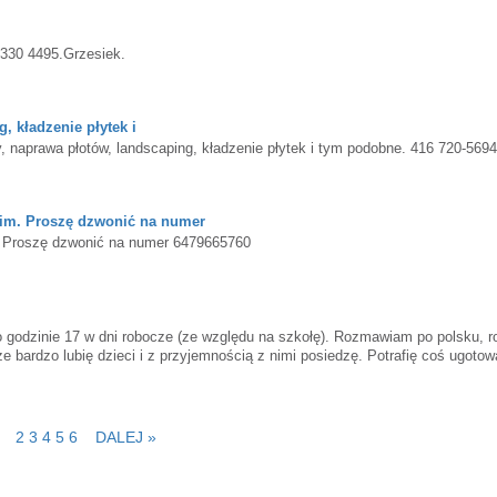
 330 4495.Grzesiek.
, kładzenie płytek i
 naprawa płotów, landscaping, kładzenie płytek i tym podobne. 416 720-5694
nim. Proszę dzwonić na numer
. Proszę dzwonić na numer 6479665760
Po godzinie 17 w dni robocze (ze względu na szkołę). Rozmawiam po polsku, r
że bardzo lubię dzieci i z przyjemnością z nimi posiedzę. Potrafię coś ugot
). tel. 647-962-4083 (W przypadku przekierowania na pocztę głosową proszę pi
2
3
4
5
6
DALEJ »