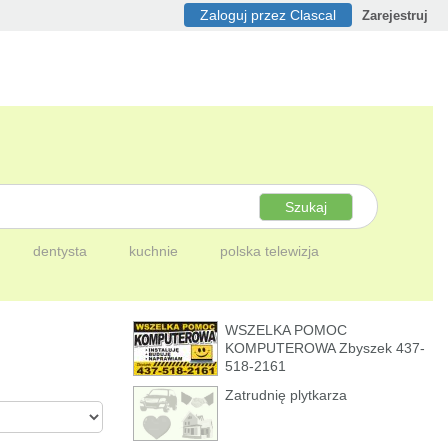
Zaloguj przez Clascal
Zarejestruj
Szukaj
dentysta
kuchnie
polska telewizja
WSZELKA POMOC
KOMPUTEROWA Zbyszek 437-
518-2161
Zatrudnię plytkarza