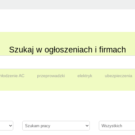
Szukaj w ogłoszeniach i firmach
hłodzenie AC
przeprowadzki
elektryk
ubezpieczenia