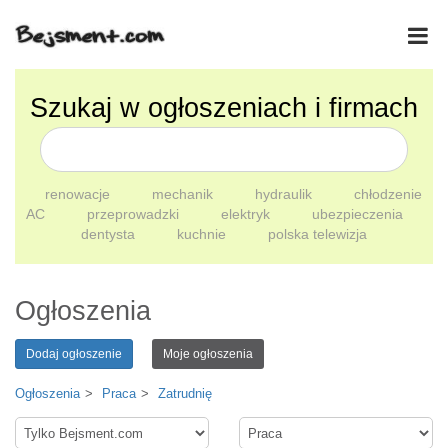
Szukaj w ogłoszeniach i firmach
renowacje
mechanik
hydraulik
chłodzenie
AC
przeprowadzki
elektryk
ubezpieczenia
dentysta
kuchnie
polska telewizja
Ogłoszenia
Dodaj ogłoszenie
Moje ogłoszenia
Ogłoszenia
Praca
Zatrudnię