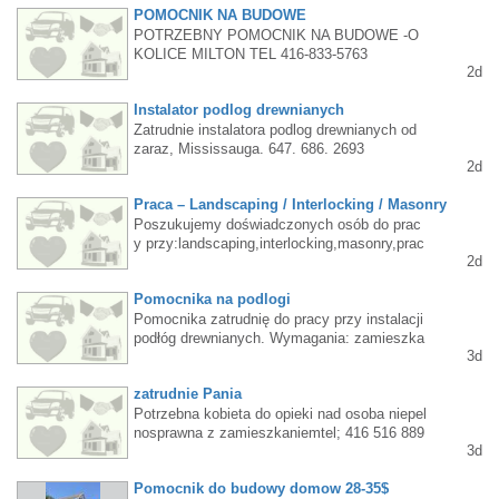
POMOCNIK NA BUDOWE
POTRZEBNY POMOCNIK NA BUDOWE -O
KOLICE MILTON TEL 416-833-5763
2d
Instalator podlog drewnianych
Zatrudnie instalatora podlog drewnianych od
zaraz, Mississauga. 647. 686. 2693
2d
Praca – Landscaping / Interlocking / Masonry
Poszukujemy doświadczonych osób do prac
y przy:landscaping,interlocking,masonry,prac
2d
ach betonowych Oferujemy:atrakcyjne wynag
rodzenie (w zależności od doświadczenia),pr
Pomocnika na podlogi
acę przez cały sezon,możliwość rozwoju i a
wansu,pracę przy ciekawych, wysokiej jakoś
Pomocnika zatrudnię do pracy przy instalacji
ci projektach przyjazną atmosferę i terminow
podłóg drewnianych. Wymagania: zamieszka
3d
e wypłaty.Wymagania:doświadczenie w bran
ły Mississauga/Etobicoke, doświadczenie w
ży,sumienność i odpowiedzialność,prawo jaz
pracy na podłogach, wiek do 40 lat. Stala pra
zatrudnie Pania
dy będzie dużym atutem,Osoby zainteresow
ca, dużo godzin. Stawka w zależności od um
ane prosimy o kontakt telefoniczny lub SMS.
iejętności i zaangażowania $20-25\ godz. Zai
Potrzebna kobieta do opieki nad osoba niepel
6479161873
nteresowanych proszę o TEXT msg na nr 41
nosprawna z zamieszkaniemtel; 416 516 889
3d
6 830 6119.
4
Pomocnik do budowy domow 28-35$