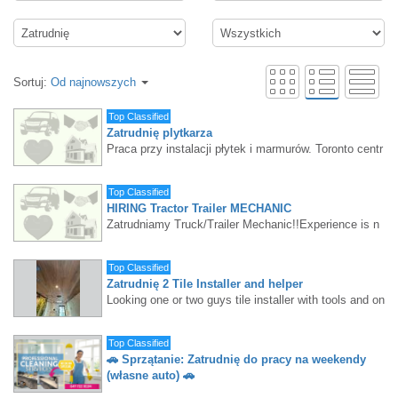
Sortuj:
Od najnowszych
Top Classified
Zatrudnię plytkarza
Praca przy instalacji płytek i marmurów. Toronto centr
um. Wymagane doświadczenie i samochód. Podstaw
owe narzędzia. 647 471 4866
Top Classified
HIRING Tractor Trailer MECHANIC
Zatrudniamy Truck/Trailer Mechanic!!Experience is n
eeded!!Call today 647-889-6502Michal.
Top Classified
Zatrudnię 2 Tile Installer and helper
Looking one or two guys tile installer with tools and on
e helper as we'll, Work with tile 2x4 4x4 slab 4x8 5x10
Epoxy , 45° , etc ... for contact,416-919-9692 Mike /
Top Classified
WhatsApp ( Text) oligartile@gmail.com Ukrainian, Pol
🚗 Sprzątanie: Zatrudnię do pracy na weekendy
ish , English language understanding.
(własne auto) 🚗
Jezeli chcesz dorobic ? Zatrudnię panią z własnym a