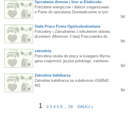
Sprzatanie domow i biur w Etobicoke
Potrzebne energiczne i dobrze zorganizowan
e Panie do sprzatania.Doswiadczenie w tym
9d
zakresie mile widziane.Dla osob nie posiadaj
acych doswiadczenia zapewniamy platny tyg
Stała Praca Firma Ogólnobudowlana
odniowy trening Po wiecej informacji prosze
call/text 6475504043
Potrzebny i Zatrudnienie z kilkuletnim doświa
dczeniem (Minimum 3 lata) Praczownika do
9d
konstrukcji na budowie i remonty domów któr
y potrafi czytać plany i pracować samodzieln
zatrudnię
ie. Filma Ogólnobudowlana w custom remont
y i nowe domy w Toronto i Etobicoke. Proszę
Potrzebna osoba do pracy w księgarni.Wyma
Zadzwonić na Telefon. 416-209-2686.
gana znajomość języka polskiego, zainteres
9d
owanie literaturą i umiejętność obsługi sm.Pr
aca w niepełnym wymiarze godzin.Więcej inf
Zatrudnie kafelkarza
tel 647 -284 8442
Zatrudnie kafelkarza na subdivision 4168542
481
9d
1
2
3
4
5
6
...
28
DALEJ »