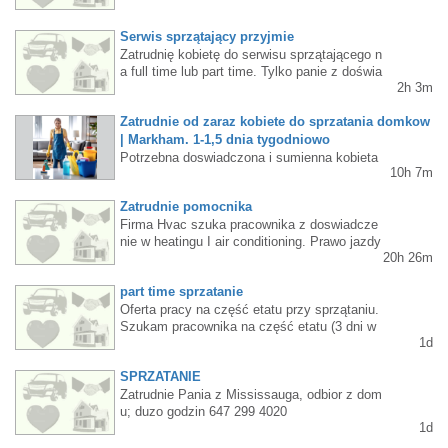
e. Więcej info 647 801-5073
Serwis sprzątający przyjmie
Zatrudnię kobietę do serwisu sprzątającego n
a full time lub part time. Tylko panie z doświa
2h 3m
dczeniem. Dużo godzin. Odbiór z Etobicoke l
ub Mississauga. 647-771-2297 Monika
Zatrudnie od zaraz kobiete do sprzatania domkow
| Markham. 1-1,5 dnia tygodniowo
Potrzebna doswiadczona i sumienna kobieta
10h 7m
do sprzatania prywatnych domkow w Markha
m 1- 1,5 dnia tygodniowo. Powinna konieczni
Zatrudnie pomocnika
e posiadac wlasny samochod.Kontakt - Text:
Firma Hvac szuka pracownika z doswiadcze
(647) 901-6909.
nie w heatingu I air conditioning. Prawo jazdy
20h 26m
wymaganeTel 647 406 3393
part time sprzatanie
Oferta pracy na część etatu przy sprzątaniu.
Szukam pracownika na część etatu (3 dni w
1d
tygodniu – poniedziałek, wtorek i środa) do m
ałej firmy sprzątającej z możliwością przejści
SPRZATANIE
a na pełny etat po pewnym czasie.$20/hKont
akt: 647 718 3152
Zatrudnie Pania z Mississauga, odbior z dom
u; duzo godzin 647 299 4020
1d