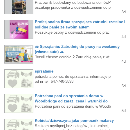
Pracownik budowlany do budowania domówP
oszukuję pracownika z doświadczeniem do p
3d
racy przy budowie domów z drewna .Oferuje
my:wynagrodzenie od 28 do 35 CAD za godz
Profesjonalna firma sprzątająca zatrudni rzetelne i
inę (w zależności od doświadczenia),możliwo
ść odbioru do pracy dla osób, które nie posia
solidne panie ze swoim autem
dają własnego samochodu,stałą pracę w przy
Poszukuje osoby z doświadczeniem do prac
4d
jaznej atmosferze.Jeśli masz doświadczenie
y przy sprzątaniu od poniedziałku do piątku
w budowie domów i szukasz pracy, zaprasza
(praca w druzynie 2 osobowej) Wymagania: d
🚗 Sprzątanie: Zatrudnię do pracy na weekendy
m do kontaktu.Telefon: 416-937-9477Marek
oświadczenie w sprzątaniu, dokładność, wys
(własne auto) 🚗
oka kultura osobista oraz własny samochód
na dojazdy. stabilne zatrudnienie w profesjon
Jezeli chcesz dorobic ? Zatrudnię panią z wł
4d
alnej firmie oraz regularną pracę platne codzi
asnym autem do pracy w weekendy- Oferuję
ennie. Lokalizacja: Mississauga + okolice. K
pracę w dwuosobowym zespole (wymagane
sprzatanie
ontakt: 289 838 5685 lub whats up.
posiadanie własnego samochodu).Lokalizacj
potrzebna pomoc do sprzatania, informacje p
a: okolice Mississauga, Oakville, Burlington
od nr tel. 647-740-3893
oraz Milton.Zapewniam: dużo godzin pracy +
5d
Solidna wyplata.Rozliczenie: płatne codzienn
ie.Kontakt tel lub WhatsApp: 289 838 5685
Potrzebna pani do sprzatania domu w
Woodbridge od zaraz, cena i warunki do
Potrzebna pani do sprzatania domu w Woodb
5d
ridge od zaraz, cena i warunki do uzgodnieni
a. Telefon 6474035717
Kobieta/dziewczyna jako pomocnik malarzy
Szukam myślącej,bez nałogòw , kulturalnej,