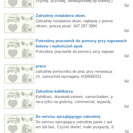
czystej, uczciwej, obowiązkowej itp kobiety j
5d
ako pomoc przy malarzach, domy zamieszk
ałe, stała praca, największa firma malarska
Zatrudnię instalatora okien.
w GTA, własny dojazd, prawo do pracy , płac
e WSIB, 5-6 dni po 7godz. $20/h bez żadnyc
Zatrudnię instalatora okien, najlepiej z pomoc
h potrąceń, text tylko, zdjęcie ,
nikiem. proszę pisać: 647 287 3984
6d
Potrzebny pracownik do pomocy przy naprawach
betonu i wykończeń epok
Potrzebny pracownik do pomocy przy napraw
6d
ach betonu i wykończeń epoksydowych. Pro
szę dzwonić 437 577-9199 Kris
praca
zatrudnię pomocnika do prac przy renowacja
ch, samochód wymagany 4168560311
6d
Zatrudnie kafelkarza
Kafelkarz, doswiadczeniem, samochodem, p
raca tylko na godziny, commercial, wyjazdy,
6d
duzo godziny, Dobre warunki. tylko text 416-
473-9335
Do servisu sprzątającęgo zatrudnię
Do servisu sprzątające zatrudnię panie z aut
em lub bez. Czyste domki, małe przejazdy, d
7d
obre zarobki. Dzwoń lub text 6478872154