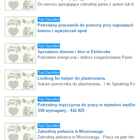
Do servisu sprzątające zatrudnię panie z autem lub b
ez. Czyste domki, małe przejazdy, dobre zarobki. Dz
woń lub text 6478872154
Top Classified
Potrzebny pracownik do pomocy przy naprawach
betonu i wykończeń epok
Potrzebny pracownik do pomocy przy naprawach beto
nu i wykończeń epoksydowych. Proszę dzwonić 437
Top Classified
577-9199 Kris
Sprzatanie domow i biur w Etobicoke
Potrzebne energiczne i dobrze zorganizowane Panie
do sprzatania.Doswiadczenie w tym zakresie mile wid
ziane.Dla osob nie posiadajacych doswiadczenia zap
Top Classified
ewniamy platny tygodniowy trening Po wiecej informa
Looking for helper do plastrovania.
cji prosze call/text 6475504043
Sukam pomocnika do plastrovania.. I do Speaking:En
glish, Slovak,Polish. 289 400 7746
Top Classified
Potrzebny mężczyzna do pracy w wytwórni wędlin
SIN wymagany . 416 825
Potrzebny mężczyzna do pracy w wytwórni wędlin SI
N wymagany . 416 825 5204
Top Classified
Zatrudnię piekarza w Mississauga
Zatrudnię piekarza w Mississauga. Praca na part tim