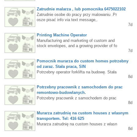
Zatrudnie malarza , lub pomocnika 6475022102
Zatrudnie osobe do pracy przy malowaniu .Pr
osze pisać info via text message,.
7d
Printing Machine Operator
Manufacturing and marketing of custom and
stock envelopes, and a growing provider of fo
7d
lding cartons, corrugated boxes, machine op
eration, and setup. Email your resume to con
Pomocnik murarza do custom homes potrzebny
tact@europeanstaffing.com or call us at 905
286 4412
od zaraz. Stała praca, SIN
Potrzebny operator forklifta na budowę. Stała
8d
praca, SIN i samochód wymagany. Tel: 416 6
16-5980
Potrzebny pracownik z samochodem do prac
remontowo-budowlanych.
Potrzebny pracownik z samochodem do prac
8d
remontowo-budowlanych. 905 598-4519
Murarza zatrudnię na custom houses z wlasnym
transportem. Tel: 416 625
Murarza zatrudnię na custom houses z wlasn
8d
ym transportem. Tel: 416 625-4497