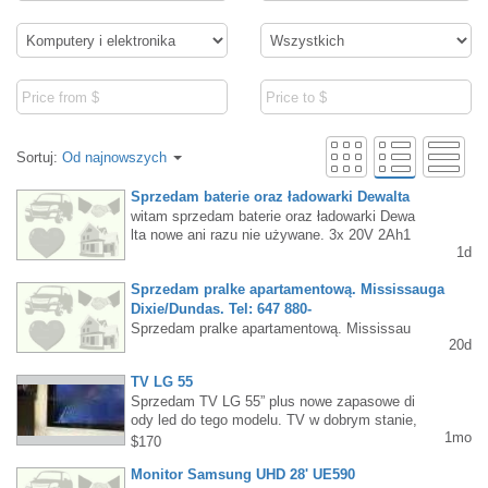
Sortuj:
Od najnowszych
Sprzedam baterie oraz ładowarki Dewalta
witam sprzedam baterie oraz ładowarki Dewa
lta nowe ani razu nie używane. 3x 20V 2Ah1
1d
x 20V 5Ah 2x ładowarki wszystko 600$Pleas
e send me a message 437-223-6002
Sprzedam pralke apartamentową. Mississauga
Dixie/Dundas. Tel: 647 880-
Sprzedam pralke apartamentową. Mississau
20d
ga Dixie/Dundas. Tel: 647 880-2376
TV LG 55
Sprzedam TV LG 55” plus nowe zapasowe di
ody led do tego modelu. TV w dobrym stanie,
1mo
posiada małe uszkodzenie matrycy widoczne
$170
na zdjęciu. Kontakt 647 282 8413
Monitor Samsung UHD 28' UE590