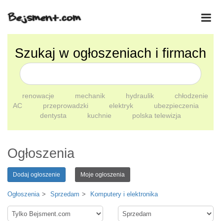
Szukaj w ogłoszeniach i firmach
renowacje
mechanik
hydraulik
chłodzenie
AC
przeprowadzki
elektryk
ubezpieczenia
dentysta
kuchnie
polska telewizja
Ogłoszenia
Dodaj ogłoszenie
Moje ogłoszenia
Ogłoszenia
Sprzedam
Komputery i elektronika