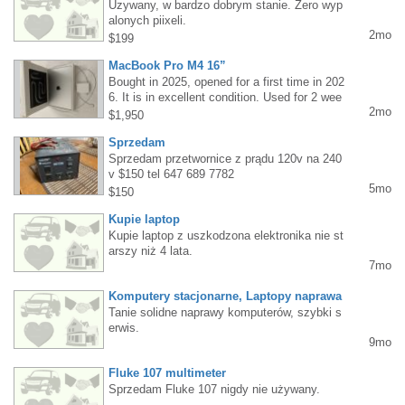
Uzywany, w bardzo dobrym stanie. Zero wyp
alonych piixeli.
2mo
$199
MacBook Pro M4 16”
Bought in 2025, opened for a first time in 202
6. It is in excellent condition. Used for 2 wee
2mo
ks only. I tried to learn Apple system but I a
$1,950
m not smart enough. Need to get back to P
Sprzedam
C.Cash only please!
Sprzedam przetwornice z prądu 120v na 240
v $150 tel 647 689 7782
5mo
$150
Kupie laptop
Kupie laptop z uszkodzona elektronika nie st
arszy niż 4 lata.
7mo
Komputery stacjonarne, Laptopy naprawa
Tanie solidne naprawy komputerów, szybki s
erwis.
9mo
Fluke 107 multimeter
Sprzedam Fluke 107 nigdy nie używany.