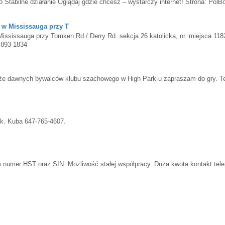
o Stabilne działanie Oglądaj gdzie chcesz – wystarczy internet! Strona: Pol
 w Mississauga przy T
ississauga przy Tomken Rd./ Derry Rd. sekcja 26 katolicka, nr. miejsca 118
 893-1834
że dawnych bywalców klubu szachowego w High Park-u zapraszam do gry. Te
ek. Kuba 647-765-4607.
m numer HST oraz SIN. Możliwość stałej współpracy. Duża kwota kontakt tele