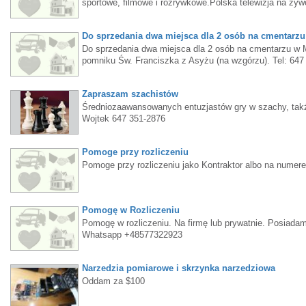
sportowe, filmowe i rozrywkowe.Polska telewizja na żyw
Do sprzedania dwa miejsca dla 2 osób na cmentarzu
Do sprzedania dwa miejsca dla 2 osób na cmentarzu w M
pomniku Św. Franciszka z Asyżu (na wzgórzu). Tel: 647
Zapraszam szachistów
Średniozaawansowanych entuzjastów gry w szachy, tak
Wojtek 647 351-2876
Pomoge przy rozliczeniu
Pomoge przy rozliczeniu jako Kontraktor albo na numer
Pomogę w Rozliczeniu
Pomogę w rozliczeniu. Na firmę lub prywatnie. Posiada
Whatsapp +48577322923
Narzedzia pomiarowe i skrzynka narzedziowa
Oddam za $100