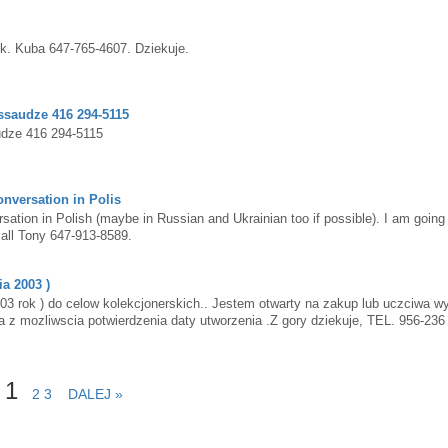
ek. Kuba 647-765-4607. Dziekuje.
ssaudze 416 294-5115
udze 416 294-5115
nversation in Polis
ation in Polish (maybe in Russian and Ukrainian too if possible). I am going 
all Tony 647-913-8589.
a 2003 )
03 rok ) do celow kolekcjonerskich.. Jestem otwarty na zakup lub uczciwa w
a z mozliwscia potwierdzenia daty utworzenia .Z gory dziekuje, TEL. 956-236
1
2
3
DALEJ »