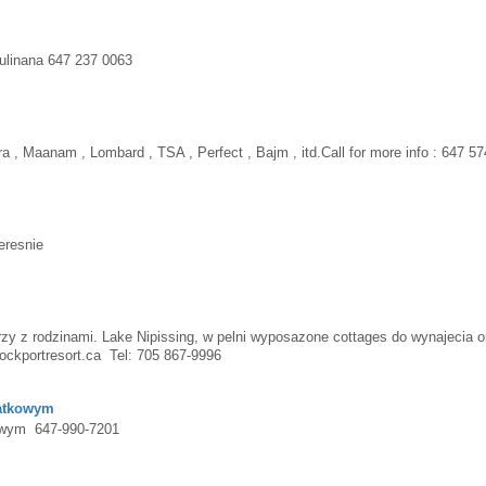
ulinana 647 237 0063
ra , Maanam , Lombard , TSA , Perfect , Bajm , itd.Call for more info : 647 
eresnie
y z rodzinami. Lake Nipissing, w pelni wyposazone cottages do wynajecia or
ockportresort.ca Tel: 705 867-9996
datkowym
kowym 647-990-7201