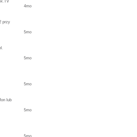
Box.TV
4mo
2 przy
5mo
l.
5mo
5mo
fon lub
5mo
5mo