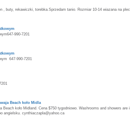
 , buty, rekawiczki, torebka.Sprzedam tanio. Rozmiar 10-14 wiazana na plec
datkowym
owym647-990-7201
datkowym
kowym 647-990-7201
7201
awaja Beach koło Midla
a Beach koło Midland. Cena $750 tygodniowo. Washrooms and showers are i
 po angielsku. cynthiaczapla@yahoo.ca