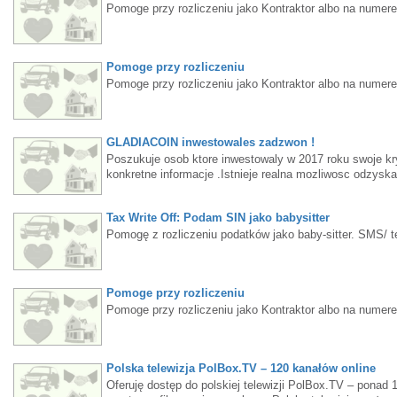
Pomoge przy rozliczeniu jako Kontraktor albo na numer
Pomoge przy rozliczeniu
Pomoge przy rozliczeniu jako Kontraktor albo na numer
GLADIACOIN inwestowales zadzwon !
Poszukuje osob ktore inwestowaly w 2017 roku swoje k
konkretne informacje .Istnieje realna mozliwosc odzysk
655-7780 lub e-mail tonifracz@outlook.com.
Tax Write Off: Podam SIN jako babysitter
Pomogę z rozliczeniu podatków jako baby-sitter. SMS/ t
Pomoge przy rozliczeniu
Pomoge przy rozliczeniu jako Kontraktor albo na numer
Polska telewizja PolBox.TV – 120 kanałów online
Oferuję dostęp do polskiej telewizji PolBox.TV – ponad 