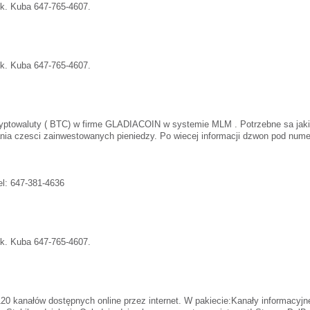
ek. Kuba 647-765-4607.
ek. Kuba 647-765-4607.
ryptowaluty ( BTC) w firme GLADIACOIN w systemie MLM . Potrzebne sa jaki
ania czesci zainwestowanych pieniedzy. Po wiecej informacji dzwon pod nume
el: 647-381-4636
ek. Kuba 647-765-4607.
120 kanałów dostępnych online przez internet. W pakiecie:Kanały informacyjn