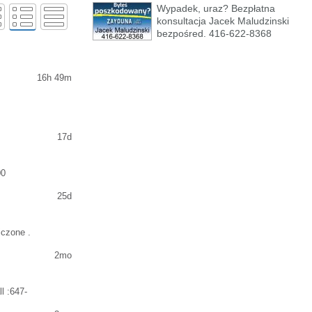
Wypadek, uraz? Bezpłatna
konsultacja Jacek Maludzinski
bezpośred. 416-622-8368
16h 49m
17d
00
25d
iczone .
2mo
l :647-