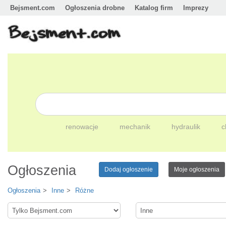
Bejsment.com
Ogłoszenia drobne
Katalog firm
Imprezy
renowacje
mechanik
hydraulik
c
Ogłoszenia
Dodaj ogłoszenie
Moje ogłoszenia
Ogłoszenia
Inne
Różne