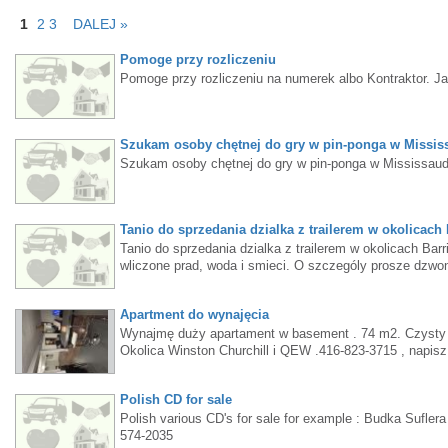
1
2
3
DALEJ »
Pomoge przy rozliczeniu
Pomoge przy rozliczeniu na numerek albo Kontraktor. J
Szukam osoby chętnej do gry w pin-ponga w Missis
Szukam osoby chętnej do gry w pin-ponga w Mississau
Tanio do sprzedania dzialka z trailerem w okolicach 
Tanio do sprzedania dzialka z trailerem w okolicach Bar
wliczone prad, woda i smieci. O szczególy prosze dzwo
Apartment do wynajęcia
Wynajmę duży apartament w basement . 74 m2. Czysty , p
Okolica Winston Churchill i QEW .416-823-3715 , napis
Polish CD for sale
Polish various CD's for sale for example : Budka Suflera
574-2035