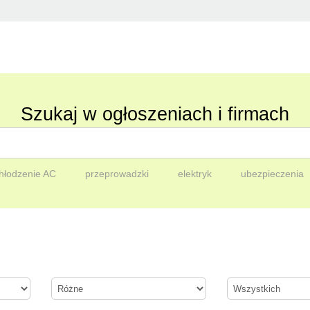
Szukaj w ogłoszeniach i firmach
hłodzenie AC
przeprowadzki
elektryk
ubezpieczenia