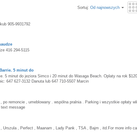
Sortuj:
Od najnowszych
akub 905-9931792
saudze
dze 416 294-5115
Barrie. 5 minut do
rie. 5 minut do jeziora Simco i 20 minut do Wasaga Beach. Oplaty na rok $12
nic: 647 627-3132 Danuta lub 647 710-5507 Marcin
o remoncie , umeblowany . wspólna pralnia . Parking i wszystkie opłaty wl
z text message
 , Urszula , Perfect , Maanam , Lady Pank , TSA , Bajm , itd.For more info cal