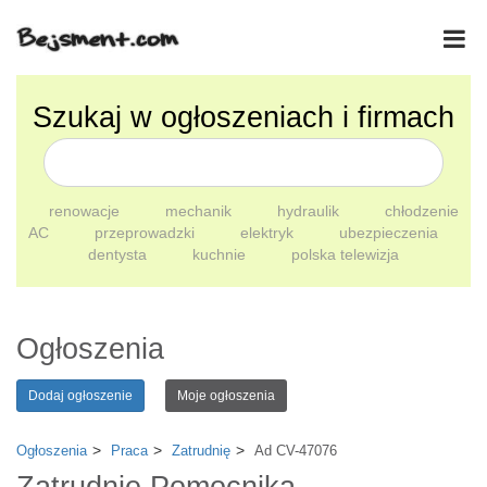
Szukaj w ogłoszeniach i firmach
renowacje
mechanik
hydraulik
chłodzenie
AC
przeprowadzki
elektryk
ubezpieczenia
dentysta
kuchnie
polska telewizja
Ogłoszenia
Dodaj ogłoszenie
Moje ogłoszenia
Ogłoszenia
Praca
Zatrudnię
Ad CV-47076