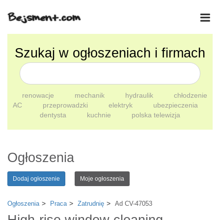
Szukaj w ogłoszeniach i firmach
renowacje
mechanik
hydraulik
chłodzenie
AC
przeprowadzki
elektryk
ubezpieczenia
dentysta
kuchnie
polska telewizja
Ogłoszenia
Dodaj ogłoszenie
Moje ogłoszenia
Ogłoszenia
Praca
Zatrudnię
Ad CV-47053