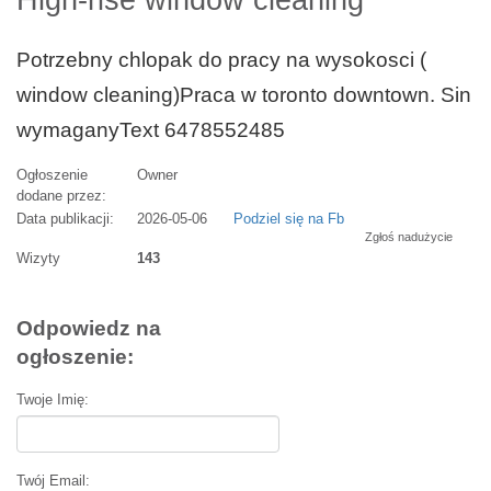
High-rise window cleaning
Potrzebny chlopak do pracy na wysokosci (
window cleaning)Praca w toronto downtown. Sin
wymaganyText 6478552485
Ogłoszenie
Owner
dodane przez:
Data publikacji:
2026-05-06
Podziel się na Fb
Zgłoś nadużycie
Wizyty
143
Odpowiedz na
ogłoszenie:
Twoje Imię:
Twój Email: