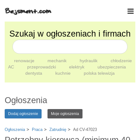
Szukaj w ogłoszeniach i firmach
renowacje
mechanik
hydraulik
chłodzenie
AC
przeprowadzki
elektryk
ubezpieczenia
dentysta
kuchnie
polska telewizja
Ogłoszenia
Dodaj ogłoszenie
Moje ogłoszenia
Ogłoszenia
Praca
Zatrudnię
Ad CV-47023