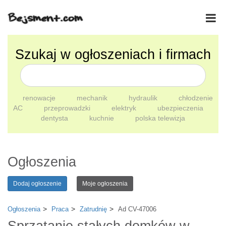
Szukaj w ogłoszeniach i firmach
renowacje
mechanik
hydraulik
chłodzenie
AC
przeprowadzki
elektryk
ubezpieczenia
dentysta
kuchnie
polska telewizja
Ogłoszenia
Dodaj ogłoszenie
Moje ogłoszenia
Ogłoszenia
Praca
Zatrudnię
Ad CV-47006