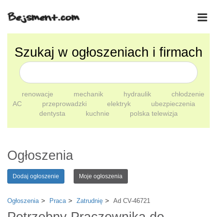
Szukaj w ogłoszeniach i firmach
renowacje
mechanik
hydraulik
chłodzenie
AC
przeprowadzki
elektryk
ubezpieczenia
dentysta
kuchnie
polska telewizja
Ogłoszenia
Dodaj ogłoszenie
Moje ogłoszenia
Ogłoszenia
Praca
Zatrudnię
Ad CV-46721