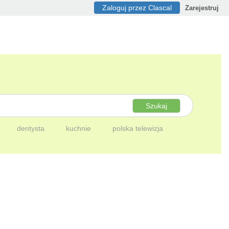
Zaloguj przez Clascal
Zarejestruj
Szukaj
dentysta
kuchnie
polska telewizja