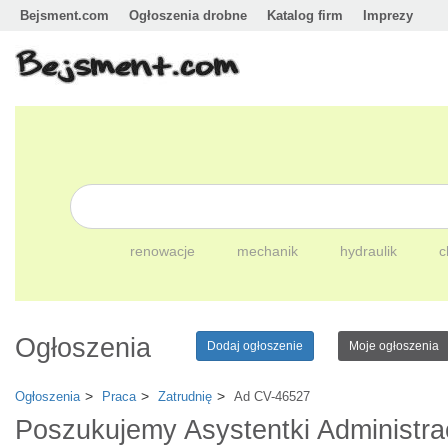
Bejsment.com
Ogłoszenia drobne
Katalog firm
Imprezy
renowacje
mechanik
hydraulik
c
Ogłoszenia
Dodaj ogłoszenie
Moje ogłoszenia
Ogłoszenia
Praca
Zatrudnię
Ad CV-46527
Poszukujemy Asystentki Administra