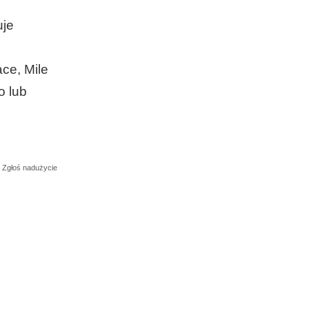
uje
ce, Mile
o lub
Zgłoś nadużycie