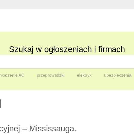
Szukaj w ogłoszeniach i firmach
hłodzenie AC
przeprowadzki
elektryk
ubezpieczenia
cyjnej – Mississauga.