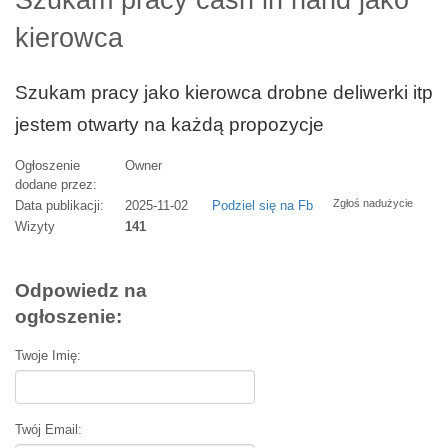
Szukam pracy cash in hand jako
kierowca
Szukam pracy jako kierowca drobne deliwerki itp
jestem otwarty na każdą propozycje
Ogłoszenie
Owner
dodane przez:
Zgłoś nadużycie
Data publikacji:
2025-11-02
Podziel się na Fb
Wizyty
141
Odpowiedz na
ogłoszenie:
Twoje Imię:
Twój Email: