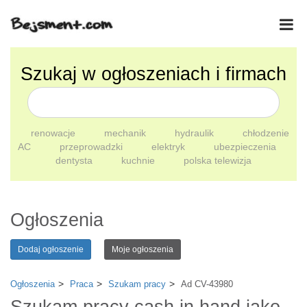
Szukaj w ogłoszeniach i firmach
renowacje
mechanik
hydraulik
chłodzenie
AC
przeprowadzki
elektryk
ubezpieczenia
dentysta
kuchnie
polska telewizja
Ogłoszenia
Dodaj ogłoszenie
Moje ogłoszenia
Ogłoszenia
Praca
Szukam pracy
Ad CV-43980