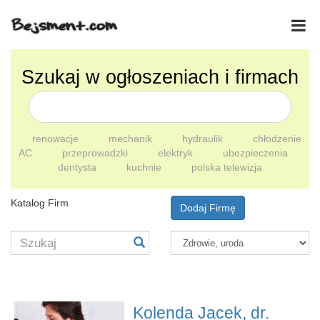
Szukaj w ogłoszeniach i firmach
renowacje
mechanik
hydraulik
chłodzenie
AC
przeprowadzki
elektryk
ubezpieczenia
dentysta
kuchnie
polska telewizja
Katalog Firm
Dodaj Firmę
Kolenda Jacek, dr.