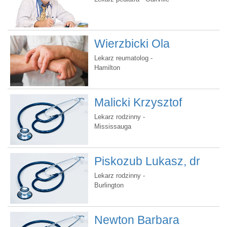
Wierzbicki Ola
Magdalena, dr
Lekarz reumatolog -
Hamilton
Malicki Krzysztof
Władysław, dr.
Lekarz rodzinny -
Mississauga
Piskozub Lukasz, dr
Lekarz rodzinny -
Burlington
Newton Barbara