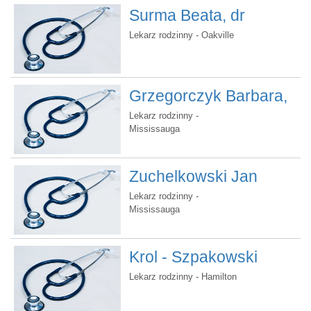
Surma Beata, dr
Lekarz rodzinny - Oakville
Grzegorczyk Barbara,
dr
Lekarz rodzinny -
Mississauga
Zuchelkowski Jan
Stanislaw, dr
Lekarz rodzinny -
Mississauga
Krol - Szpakowski
Margaret, dr
Lekarz rodzinny - Hamilton