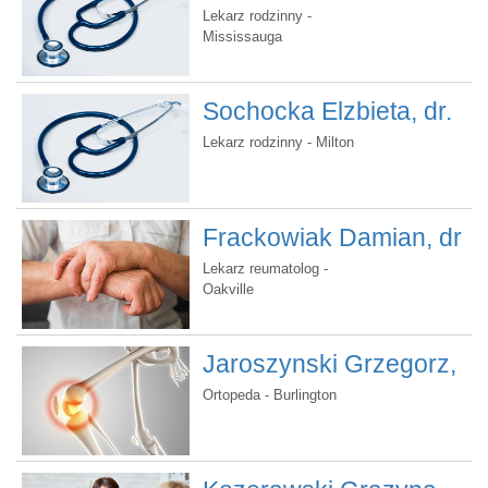
Jolanta, dr
Lekarz rodzinny -
Mississauga
Sochocka Elzbieta, dr.
Lekarz rodzinny - Milton
Frackowiak Damian, dr
Lekarz reumatolog -
Oakville
Jaroszynski Grzegorz,
dr
Ortopeda - Burlington