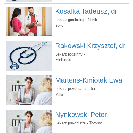
Kosalka Tadeusz, dr
Lekarz ginekolog - North
York
Rakowski Krzysztof, dr
Lekarz rodzinny -
Etobicoke
Martens-Kmiotek Ewa
Lidia, dr.
Lekarz psychiatra - Don
Mills
Nynkowski Peter
Arthur, dr
Lekarz psychiatra - Toronto