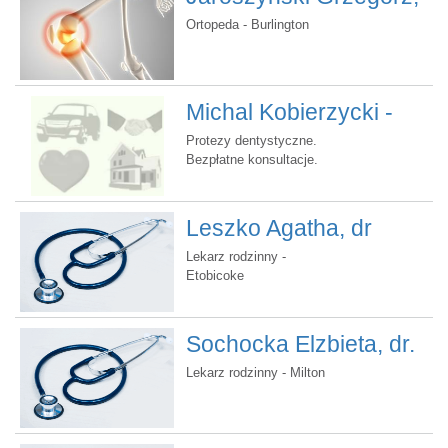
henna
dr
Ortopeda - Burlington
Michal Kobierzycki -
MDS Denture Clinic
Protezy dentystyczne.
Bezpłatne konsultacje.
Możliwość wizyt
domowych.
Leszko Agatha, dr
Lekarz rodzinny -
Etobicoke
Sochocka Elzbieta, dr.
Lekarz rodzinny - Milton