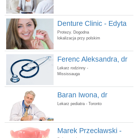
Denture Clinic - Edyta
Foltyn
Protezy. Dogodna
lokalizacja przy polskim
kościele w Brampton.
Bezpłatne konsultacje.
Ferenc Aleksandra, dr
Lekarz rodzinny -
Mississauga
Baran Iwona, dr
Lekarz pediatra - Toronto
Marek Przecławski -