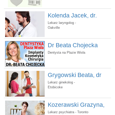
MedQuantum
diagnostyki komputerowej
oraz terapii naturalnej.
Bioresonance
Kolenda Jacek, dr.
Lekarz laryngolog -
Oakville
Dr Beata Chojecka
Dentysta na Plazie Wisła
Grygowski Beata, dr
Lekarz ginekolog -
Etobicoke
Kozerawski Grazyna,
dr
Lekarz psychiatra - Toronto