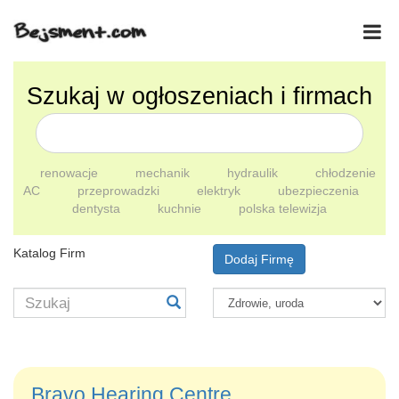
Szukaj w ogłoszeniach i firmach
renowacje
mechanik
hydraulik
chłodzenie
AC
przeprowadzki
elektryk
ubezpieczenia
dentysta
kuchnie
polska telewizja
Katalog Firm
Dodaj Firmę
Bravo Hearing Centre