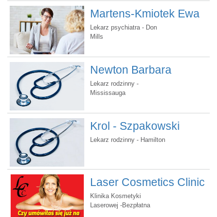
Martens-Kmiotek Ewa
Lidia, dr.
Lekarz psychiatra - Don
Mills
Newton Barbara
Jolanta, dr
Lekarz rodzinny -
Mississauga
Krol - Szpakowski
Margaret, dr
Lekarz rodzinny - Hamilton
Laser Cosmetics Clinic
Klinika Kosmetyki
Laserowej -Bezpłatna
konsultacja