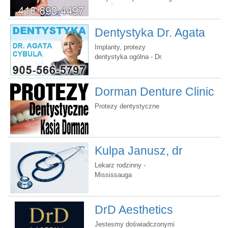
Ewa Ślaz - wykształcona i
polecana przez Wandę
Bratko
Dentystyka Dr. Agata
Cybula
Implanty, protezy
dentystyka ogólna - Dr.
Agata Cybula
Dorman Denture Clinic
Protezy dentystyczne
Kulpa Janusz, dr
Lekarz rodzinny -
Mississauga
DrD Aesthetics
Jestesmy doświadczonymi