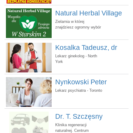
Natural Herbal Village
Zielarnia w której
znajdziesz ogromny wybór
produktów naturalnych - w
dobrych cenach! Fachowa
porada dostępna na
Kosalka Tadeusz, dr
miejscu
Lekarz ginekolog - North
York
Nynkowski Peter
Arthur, dr
Lekarz psychiatra - Toronto
Dr. T. Szczęsny
Andrews, Ph.D.
Klinika regeneracji
naturalnej. Centrum