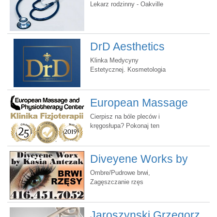
Lekarz rodzinny - Oakville
DrD Aesthetics
Klinka Medycyny
Estetycznej. Kosmetologia
Dermatologiczna i
Trychologiczna. Darmowa
konsultacja lekarska.
European Massage
Promocje!!!
and Physiotherapy
Cierpisz na bóle pleców i
kręgosłupa? Pokonaj ten
Centre
ból! Zmień swoje życie
dzisiaj!
Diveyene Works by
Kasia Antczak
Ombre/Pudrowe brwi,
Zagęszczanie rzęs
(klasyczne i volume),
Lifting rzęs (trwała na
rzęsy), Laminacja brwi,
Jaroszynski Grzegorz,