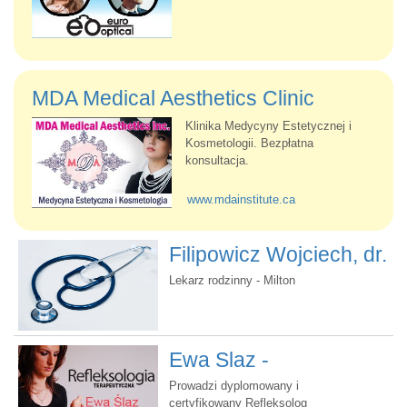
MDA Medical Aesthetics Clinic
Klinika Medycyny Estetycznej i
Kosmetologii. Bezpłatna
konsultacja.
www.mdainstitute.ca
Filipowicz Wojciech, dr.
Lekarz rodzinny - Milton
Ewa Slaz -
Refleksologia
Prowadzi dyplomowany i
certyfikowany Refleksolog