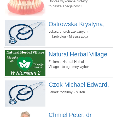
Dental Boutique
Dobrze wykonane protezy
to nasza specjalność!
Ostrowska Krystyna,
dr.
Lekarz chorób zakaźnych,
mikrobiolog - Mississauga
Natural Herbal Village
Zielarnia Natural Herbal
Village - to ogromny wybór
naturalnych suplementów
popartych fachową poradą
Czok Michael Edward,
dr
Lekarz rodzinny - Milton
Chmiel Peter, dr