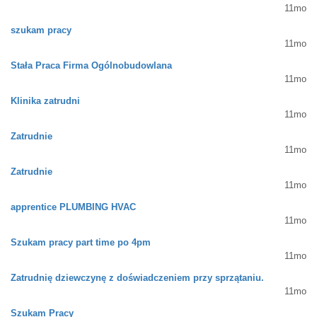
11mo
szukam pracy
11mo
Stała Praca Firma Ogólnobudowlana
11mo
Klinika zatrudni
11mo
Zatrudnie
11mo
Zatrudnie
11mo
apprentice PLUMBING HVAC
11mo
Szukam pracy part time po 4pm
11mo
Zatrudnię dziewczynę z doświadczeniem przy sprzątaniu.
11mo
Szukam Pracy