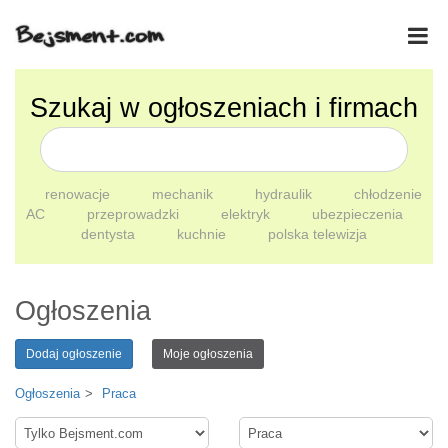
Szukaj w ogłoszeniach i firmach
renowacje
mechanik
hydraulik
chłodzenie
AC
przeprowadzki
elektryk
ubezpieczenia
dentysta
kuchnie
polska telewizja
Ogłoszenia
Dodaj ogłoszenie
Moje ogłoszenia
Ogłoszenia
Praca