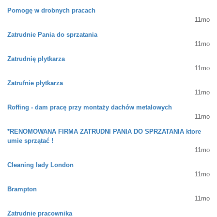
Pomogę w drobnych pracach
11mo
Zatrudnie Pania do sprzatania
11mo
Zatrudnię plytkarza
11mo
Zatrufnie płytkarza
11mo
Roffing - dam pracę przy montaży dachów metalowych
11mo
*RENOMOWANA FIRMA ZATRUDNI PANIA DO SPRZATANIA ktore
umie sprzątać !
11mo
Cleaning lady London
11mo
Brampton
11mo
Zatrudnie pracownika