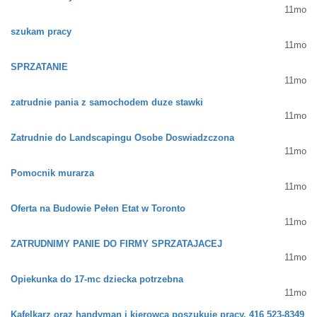
11mo
szukam pracy
11mo
SPRZATANIE
11mo
zatrudnie pania z samochodem duze stawki
11mo
Zatrudnie do Landscapingu Osobe Doswiadzczona
11mo
Pomocnik murarza
11mo
Oferta na Budowie Pełen Etat w Toronto
11mo
ZATRUDNIMY PANIE DO FIRMY SPRZATAJACEJ
11mo
Opiekunka do 17-mc dziecka potrzebna
11mo
Kafelkarz oraz handyman i kierowca poszukuje pracy. 416 523-8349