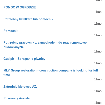
11mo
POMOC W OGRODZIE
11mo
Potrzebny kafelkarz lub pomocnik
11mo
Pomocnik
11mo
Potrzebny pracownik z samochodem do prac remontowo-
budowlanych.
11mo
Guelph – Sprzątanie piwnicy
11mo
MLY Group restoration - construction company is looking for full
time
11mo
Zatrudnię kierowcę AZ.
11mo
Pharmacy Assistant
11mo