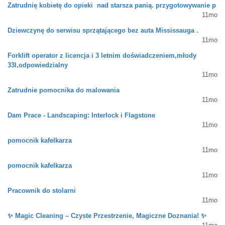
Zatrudnię kobietę do opieki nad starsza panią. przygotowywanie p
11mo
Dziewczynę do serwisu sprzątającego bez auta Mississauga .
11mo
Forklift operator z licencja i 3 letnim doświadczeniem,młody
33l,odpowiedzialny
11mo
Zatrudnie pomocnika do malowania
11mo
Dam Prace - Landscaping: Interlock i Flagstone
11mo
pomocnik kafelkarza
11mo
pomocnik kafelkarza
11mo
Pracownik do stolarni
11mo
✨ Magic Cleaning – Czyste Przestrzenie, Magiczne Doznania! ✨