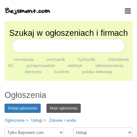
Szukaj w ogłoszeniach i firmach
renowacje
mechanik
hydraulik
chłodzenie
AC
przeprowadzki
elektryk
ubezpieczenia
dentysta
kuchnie
polska telewizja
Ogłoszenia
Dodaj ogłoszenie
Moje ogłoszenia
Ogłoszenia
Usługi
Zdrowie i uroda