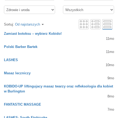
Sortuj:
Od najstarszych
Zamiast botoksu – wybierz Kobido!
11mo
Polski Barber Bartek
11mo
LASHES
10mo
Masaz leczniczy
9mo
KOBIDO-UP liftingujacy masaz twarzy oraz refleksologia dla kobiet
w Burlington
8mo
FANTASTIC MASSAGE
7mo
LASHES- South Etobicoke