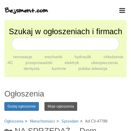
Szukaj w ogłoszeniach i firmach
renowacje
mechanik
hydraulik
chłodzenie
AC
przeprowadzki
elektryk
ubezpieczenia
dentysta
kuchnie
polska telewizja
Ogłoszenia
Dodaj ogłoszenie
Moje ogłoszenia
Ogłoszenia
Nieruchomości
Sprzedam
Ad CV-47789