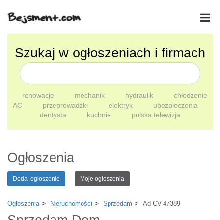
Szukaj w ogłoszeniach i firmach
renowacje
mechanik
hydraulik
chłodzenie
AC
przeprowadzki
elektryk
ubezpieczenia
dentysta
kuchnie
polska telewizja
Ogłoszenia
Dodaj ogłoszenie
Moje ogłoszenia
Ogłoszenia
Nieruchomości
Sprzedam
Ad CV-47389