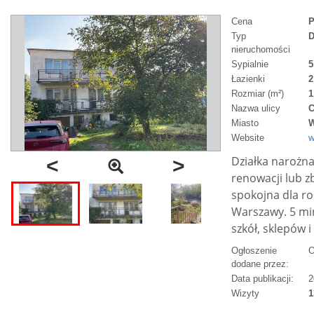
Cena
P
Typ
D
nieruchomości
Sypialnie
5
Łazienki
2
Rozmiar (m²)
1
Nazwa ulicy
C
Miasto
W
Website
w
a
Działka naroż
<
>
renowacji lub 
spokojna dla ro
Warszawy. 5 min
szkół, sklepów i
Ogłoszenie
O
dodane przez:
Data publikacji:
2
Wizyty
1