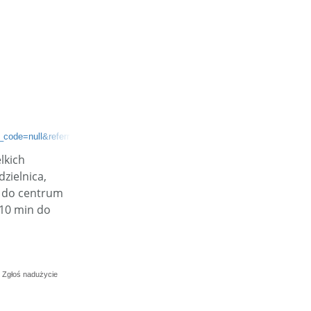
code=null&referr
2e36e8
lkich
zielnica,
n do centrum
 10 min do
Zgłoś nadużycie