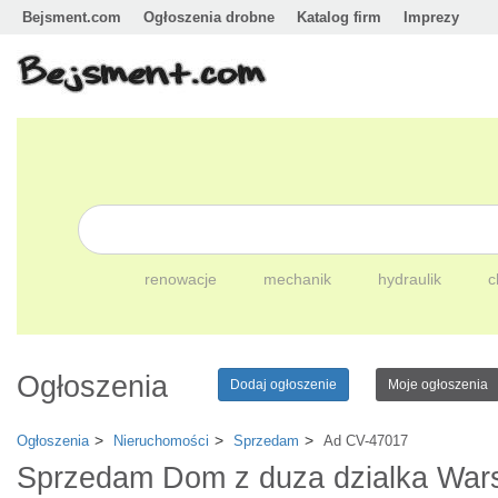
Bejsment.com
Ogłoszenia drobne
Katalog firm
Imprezy
renowacje
mechanik
hydraulik
c
Ogłoszenia
Dodaj ogłoszenie
Moje ogłoszenia
Ogłoszenia
Nieruchomości
Sprzedam
Ad CV-47017
Sprzedam Dom z duza dzialka Wars