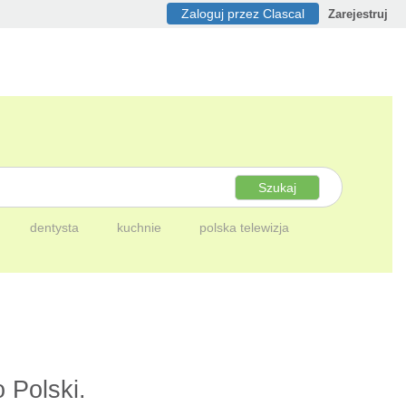
Zaloguj przez Clascal
Zarejestruj
Szukaj
dentysta
kuchnie
polska telewizja
 Polski.