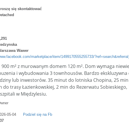
roszę się skontaktować
etached
,291
edzynska
arszawa Wawer
ww.facebook.com/marketplace/item/1499170555255733/?ref=search&referral_
l_story_type=post&tracking=browse_serp%3Ad3984a61-49eb-476e-bcc1-34e
na 900 m² z murowanym domem 120 m². Dom wymaga niewie
zbuzenia i wybudowania 3 townhousów. Bardzo ekskluzywna d
dziny lub inwestorów. 35 minut do lotniska Chopina, 25 mi
 do trasy Łazienkowskiej, 2 min do Rezerwatu Sobieskiego,
 szpitali w Międzylesiu.
wner
026-05-04
Podziel się na Fb
37