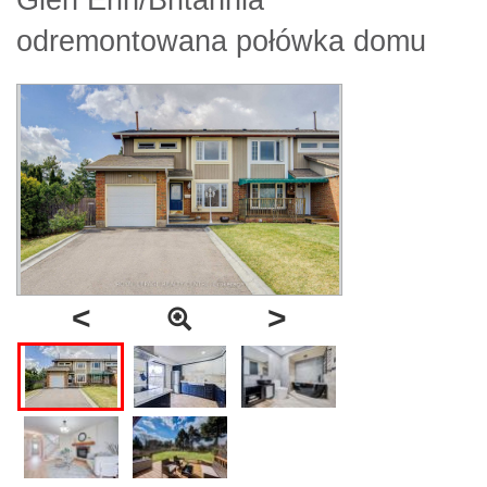
Glen Erin/Britannia
odremontowana połówka domu
<
>