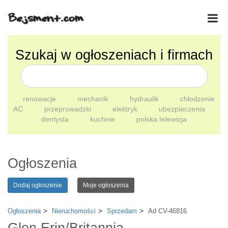
Szukaj w ogłoszeniach i firmach
renowacje
mechanik
hydraulik
chłodzenie
AC
przeprowadzki
elektryk
ubezpieczenia
dentysta
kuchnie
polska telewizja
Ogłoszenia
Dodaj ogłoszenie
Moje ogłoszenia
Ogłoszenia
Nieruchomości
Sprzedam
Ad CV-46816