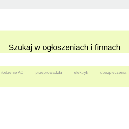
Szukaj w ogłoszeniach i firmach
hłodzenie AC
przeprowadzki
elektryk
ubezpieczenia