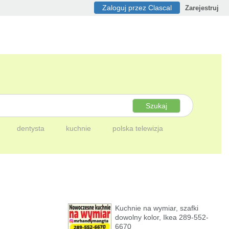
Zaloguj przez Clascal
Zarejestruj
Szukaj
dentysta
kuchnie
polska telewizja
Kuchnie na wymiar, szafki
dowolny kolor, Ikea 289-552-
6670