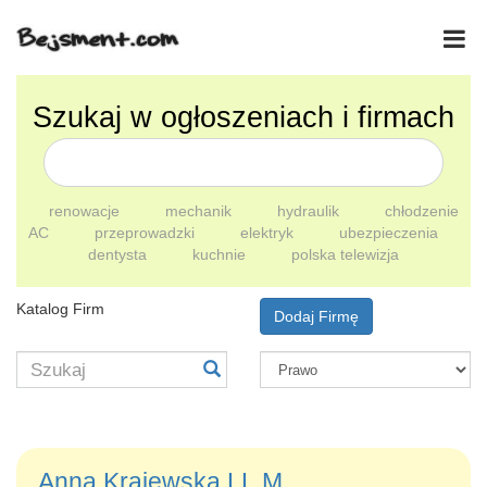
Szukaj w ogłoszeniach i firmach
renowacje
mechanik
hydraulik
chłodzenie
AC
przeprowadzki
elektryk
ubezpieczenia
dentysta
kuchnie
polska telewizja
Katalog Firm
Dodaj Firmę
Anna Krajewska LL.M.