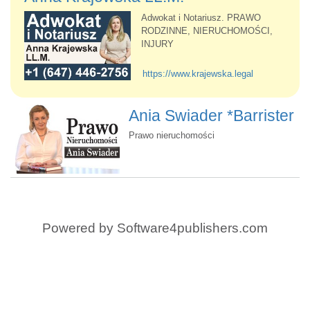
Adwokat i Notariusz. PRAWO
RODZINNE, NIERUCHOMOŚCI,
INJURY
https://www.krajewska.legal
Ania Swiader *Barrister
*Solicitor *Notary
Prawo nieruchomości
Public
Powered by
Software4publishers.com