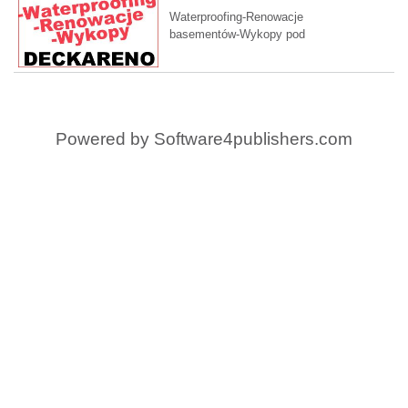
Waterproofing
Waterproofing-Renowacje
basementów-Wykopy pod
fundamenty
Powered by
Software4publishers.com