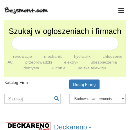
Szukaj w ogłoszeniach i firmach
renowacje
mechanik
hydraulik
chłodzenie
AC
przeprowadzki
elektryk
ubezpieczenia
dentysta
kuchnie
polska telewizja
Katalog Firm
Dodaj Firmę
Deckareno -