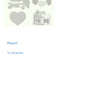
Report
To mój biznes