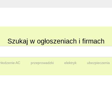
Szukaj w ogłoszeniach i firmach
hłodzenie AC
przeprowadzki
elektryk
ubezpieczenia