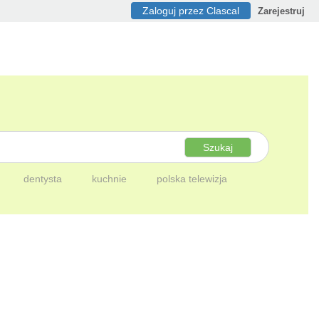
Zaloguj przez Clascal
Zarejestruj
Szukaj
dentysta
kuchnie
polska telewizja