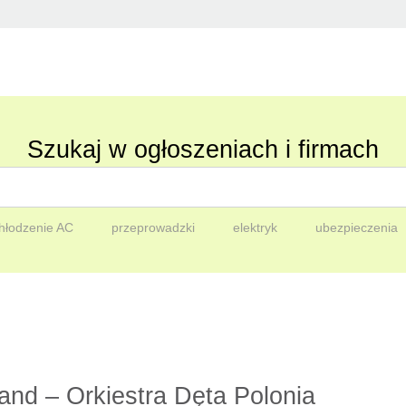
Szukaj w ogłoszeniach i firmach
hłodzenie AC
przeprowadzki
elektryk
ubezpieczenia
and – Orkiestra Dęta Polonia