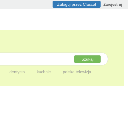
Zaloguj przez Clascal
Zarejestruj
Szukaj
dentysta
kuchnie
polska telewizja