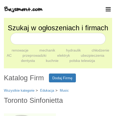
Szukaj w ogłoszeniach i firmach
renowacje
mechanik
hydraulik
chłodzenie
AC
przeprowadzki
elektryk
ubezpieczenia
dentysta
kuchnie
polska telewizja
Katalog Firm
Dodaj Firmę
Wszystkie kategorie
Edukacja
Music
Toronto Sinfonietta