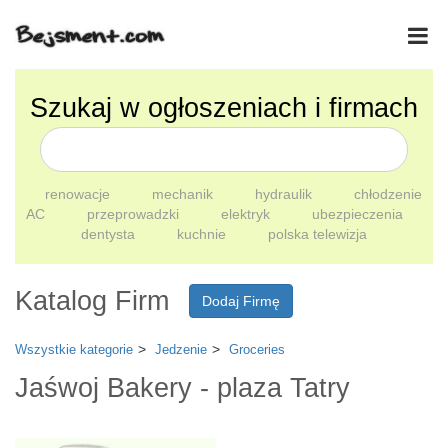
Szukaj w ogłoszeniach i firmach
renowacje
mechanik
hydraulik
chłodzenie
AC
przeprowadzki
elektryk
ubezpieczenia
dentysta
kuchnie
polska telewizja
Katalog Firm
Dodaj Firmę
Wszystkie kategorie
Jedzenie
Groceries
Jaśwoj Bakery - plaza Tatry