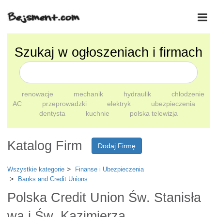
Szukaj w ogłoszeniach i firmach
renowacje
mechanik
hydraulik
chłodzenie
AC
przeprowadzki
elektryk
ubezpieczenia
dentysta
kuchnie
polska telewizja
Katalog Firm
Dodaj Firmę
Wszystkie kategorie
Finanse i Ubezpieczenia
Banks and Credit Unions
Polska Credit Union Św. Stanisła
wa i Św. Kazimierza