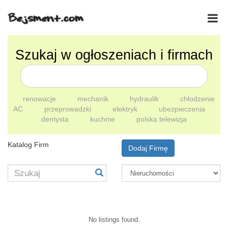
Szukaj w ogłoszeniach i firmach
renowacje
mechanik
hydraulik
chłodzenie
AC
przeprowadzki
elektryk
ubezpieczenia
dentysta
kuchnie
polska telewizja
Katalog Firm
Dodaj Firmę
No listings found.