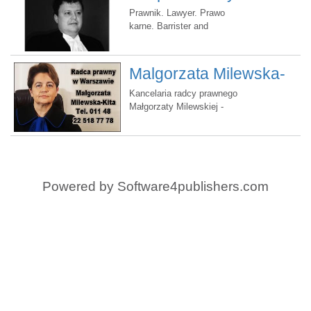
Prawnik. Lawyer. Prawo
karne. Barrister and
Solicitor. Polski notariusz
Malgorzata Milewska-
Kita - prawnik w Polsce
Kancelaria radcy prawnego
Małgorzaty Milewskiej -
Kita
Powered by
Software4publishers.com