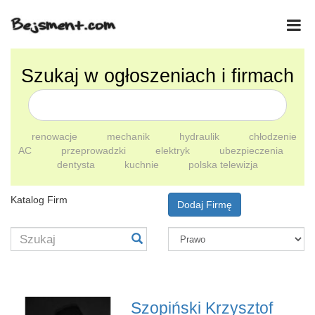
Szukaj w ogłoszeniach i firmach
renowacje
mechanik
hydraulik
chłodzenie
AC
przeprowadzki
elektryk
ubezpieczenia
dentysta
kuchnie
polska telewizja
Katalog Firm
Dodaj Firmę
Szopiński Krzysztof