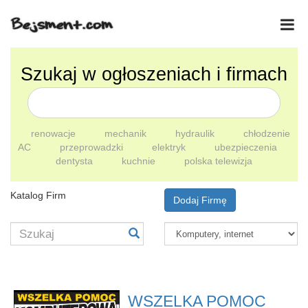
Szukaj w ogłoszeniach i firmach
renowacje
mechanik
hydraulik
chłodzenie
AC
przeprowadzki
elektryk
ubezpieczenia
dentysta
kuchnie
polska telewizja
Katalog Firm
Dodaj Firmę
WSZELKA POMOC