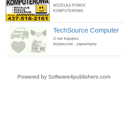
KOMPUTEROWA
WSZELKA POMOC
KOMPUTEROWA.
Instalacje, naprawy, buduję
tańsze a dobre komputery
TechSource Computer
Liquidators
U nas kupujesz
bezpiecznie - zapewniamy
pomoc techniczną
Powered by
Software4publishers.com