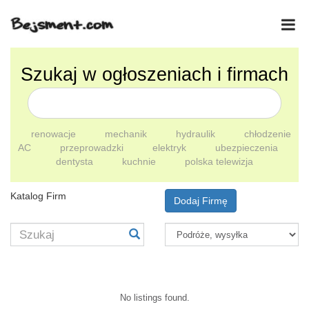
Szukaj w ogłoszeniach i firmach
renowacje
mechanik
hydraulik
chłodzenie
AC
przeprowadzki
elektryk
ubezpieczenia
dentysta
kuchnie
polska telewizja
Katalog Firm
Dodaj Firmę
No listings found.